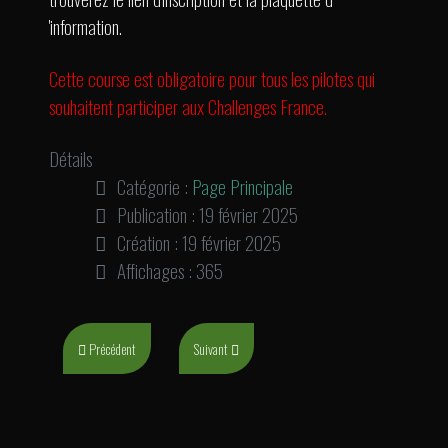
'information.
Cette course est obligatoire pour tous les pilotes qui
souhaitent participer aux Challenges France.
Détails
Catégorie :
Page Principale
Publication : 19 février 2025
Création : 19 février 2025
Affichages : 365
Article précédent : Résultats 1er Manche Coupe d'Auvergne à Cournon
Article suivant : Inscription Coupe AURA à Montélima
Précédent
Suivant