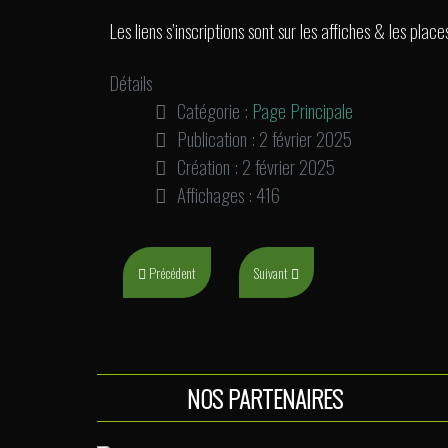
Les liens s’inscriptions sont sur les affiches & les place
Détails
Catégorie :
Page Principale
Publication : 2 février 2025
Création : 2 février 2025
Affichages : 416
Article précédent : Inscription Coupe AURA à Montélimar
Article suivant : Inscription Coupe d’Au
Précédent
Suivant
NOS PARTENAIRES