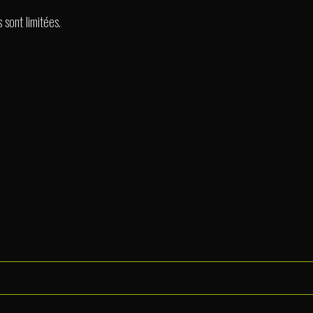
s sont limitées.
vergne à Cournon